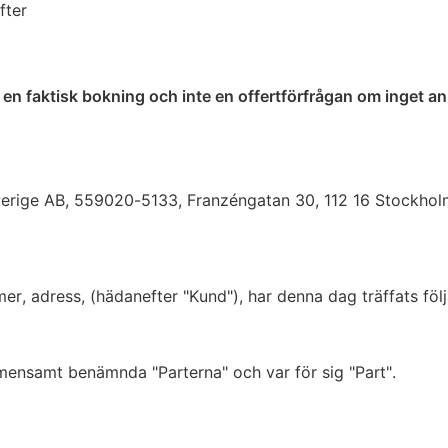
fter
et en faktisk bokning och inte en offertförfrågan om inget an
Sverige AB, 559020-5133, Franzéngatan 30, 112 16 Stockhol
, adress, (hädanefter "Kund"), har denna dag träffats följ
ensamt benämnda "Parterna" och var för sig "Part".