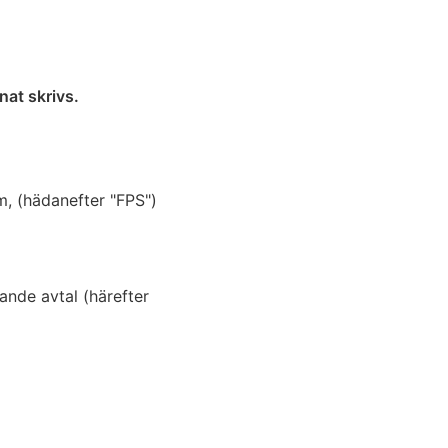
nat skrivs.
m, (hädanefter "FPS")
ande avtal (härefter