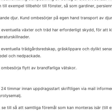
ill exempel tillbehör till fönster, så som gardiner, persienn
ande djur. Kund ombesörjer på egen hand transport av djur
eventuella växter och träd har erforderligt skydd, för att k
raturskillnader.
 eventuella trädgårdsredskap, gräsklippare och dylikt sena
edel och nedpackade.
 ombesörja flytt av brandfarliga vätskor.
 24 timmar innan uppdragsstart skriftligen via mail inform
yrolysemalj.
se till så att samtliga föremål som kan monteras isär (till 