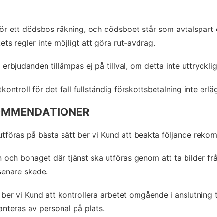
ör ett dödsbos räkning, och dödsboet står som avtalspart e
ts regler inte möjligt att göra rut-avdrag.
erbjudanden tillämpas ej på tillval, om detta inte uttryckli
ntroll för det fall fullständig förskottsbetalning inte erl
OMMENDATIONER
 utföras på bästa sätt ber vi Kund att beakta följande reko
och bohaget där tjänst ska utföras genom att ta bilder frå
senare skede.
ber vi Kund att kontrollera arbetet omgående i anslutning ti
hanteras av personal på plats.