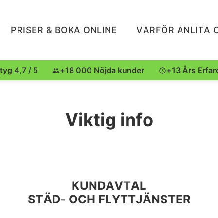
PRISER & BOKA ONLINE
VARFÖR ANLITA 
tyg 4,7 / 5
+18 000 Nöjda kunder
+13 Års Erfar
Viktig info
KUNDAVTAL
STÄD- OCH FLYTTJÄNSTER