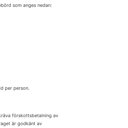
nnebörd som anges nedan:
id per person.
kräva förskottsbetalning av
draget är godkänt av