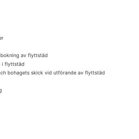
er
bokning av flyttstäd
i flyttstäd
h bohagets skick vid utförande av flyttstäd
g