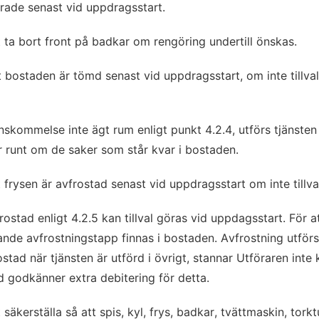
erade senast vid uppdragsstart.
 ta bort front på badkar om rengöring undertill önskas.
 bostaden är tömd senast vid uppdragsstart, om inte tillval
renskommelse inte ägt rum enligt punkt 4.2.4, utförs tjänste
 runt om de saker som står kvar i bostaden.
frysen är avfrostad senast vid uppdragsstart om inte tillval
ostad enligt 4.2.5 kan tillval göras vid uppdagsstart. För at
de avfrostningstapp finnas i bostaden. Avfrostning utförs 
rostad när tjänsten är utförd i övrigt, stannar Utföraren inte 
d godkänner extra debitering för detta.
säkerställa så att spis, kyl, frys, badkar, tvättmaskin, tor