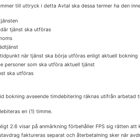
ommer till uttryck i detta Avtal ska dessa termer ha den i
tjänsten
där tjänst ska utföras
e moms
tädtjänst
idpunkt när tjänst ska börja utföras enligt aktuell bokning
de personer som ska utföra aktuell tjänst
nst ska utföras
id bokning avseende timdebitering räknas utifrån arbetad t
ebiteras en (1) timme.
ligt 2.6 visar på anmärkning förbehåller FPS sig rätten att 
 Rutavdrag faktureras separat och återbetalning sker när av