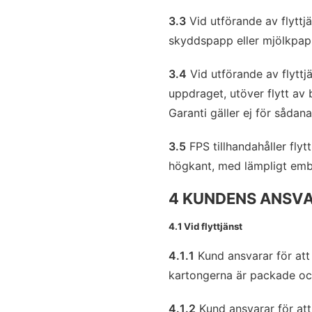
3.3
Vid utförande av flytt
skyddspapp eller mjölkpap
3.4
Vid utförande av flyttj
uppdraget, utöver flytt av
Garanti gäller ej för sådan
3.5
FPS tillhandahåller fly
högkant, med lämpligt embal
4 KUNDENS ANSV
4.1 Vid flyttjänst
4.1.1
Kund ansvarar för att
kartongerna är packade och
4.1.2
Kund ansvarar för att