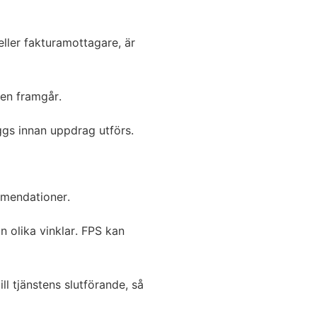
ller fakturamottagare, är
gen framgår.
äggs innan uppdrag utförs.
mmendationer.
n olika vinklar. FPS kan
ll tjänstens slutförande, så