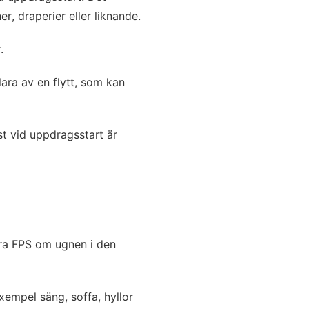
er, draperier eller liknande.
.
lara av en flytt, som kan
st vid uppdragsstart är
era FPS om ugnen i den
exempel säng, soffa, hyllor