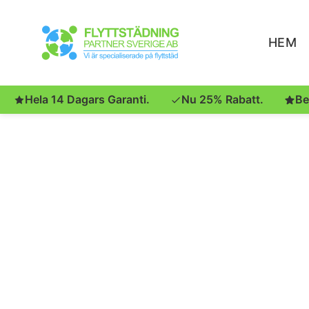
HEM
Hela 14 Dagars Garanti.
Nu 25% Rabatt.
Be