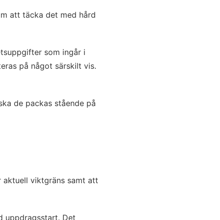
om att täcka det med hård
tsuppgifter som ingår i
ras på något särskilt vis.
s ska de packas stående på
aktuell viktgräns samt att
d uppdragsstart. Det