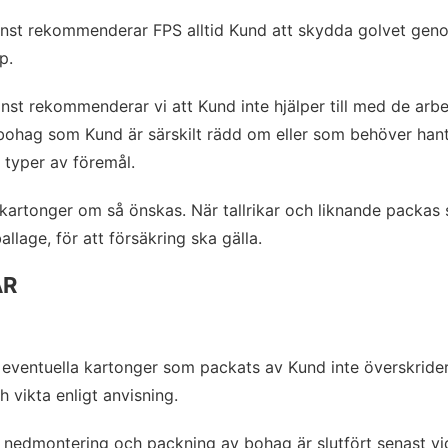
jänst rekommenderar FPS alltid Kund att skydda golvet gen
p.
änst rekommenderar vi att Kund inte hjälper till med de arbe
 bohag som Kund är särskilt rädd om eller som behöver hante
a typer av föremål.
ttkartonger om så önskas. När tallrikar och liknande packa
lage, för att försäkring ska gälla.
AR
 eventuella kartonger som packats av Kund inte överskrider 
 vikta enligt anvisning.
 nedmontering och packning av bohag är slutfört senast vi