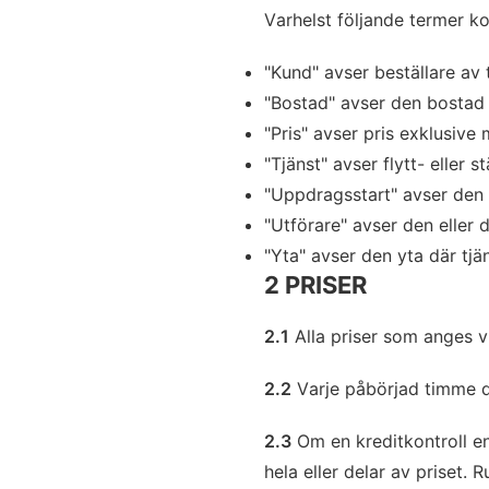
Varhelst följande termer k
"Kund" avser beställare av 
"Bostad" avser den bostad 
"Pris" avser pris exklusiv
"Tjänst" avser flytt- eller s
"Uppdragsstart" avser den t
"Utförare" avser den eller 
"Yta" avser den yta där tjä
2 PRISER
2.1
Alla priser som anges v
2.2
Varje påbörjad timme d
2.3
Om en kreditkontroll en
hela eller delar av priset.