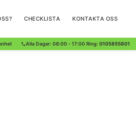
OSS?
CHECKLISTA
KONTAKTA OSS
enhet
Alla Dagar: 08:00 - 17:00 Ring:
0105855801